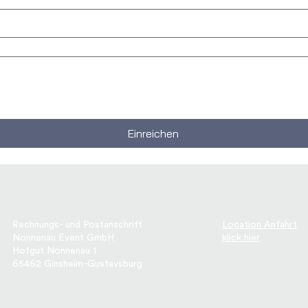
Einreichen
Rechnungs- und Postanschrift
Location Anfahrt
Nonnenau Event GmbH
klick hier
Hofgut Nonnenau 1
65462 Ginsheim-Gustavsburg