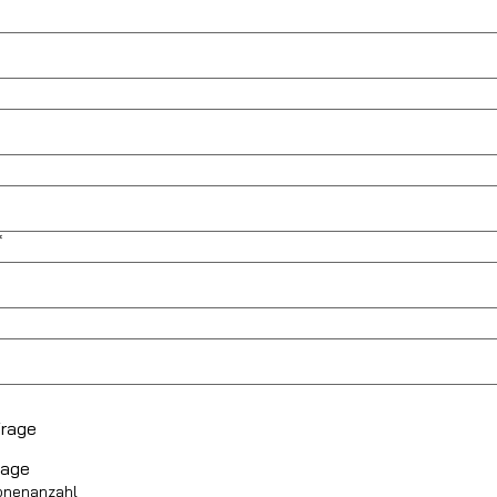
*
frage
rage
onenanzahl