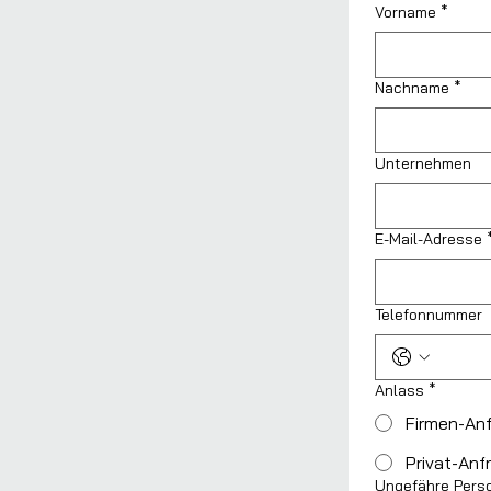
Vorname
*
Nachname
*
Unternehmen
E-Mail-Adresse
Telefonnummer
Anlass
*
Firmen-An
Privat-Anf
Ungefähre Pers