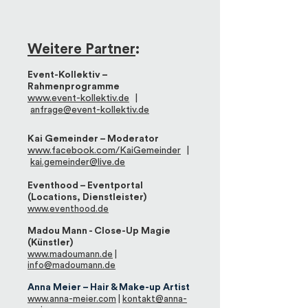
Weitere Partner
:
Event-Kollektiv –
Rahmenprogramme
www.event-kollektiv.de
|
anfrage@event-kollektiv.de
Kai Gemeinder – Moderator
www.facebook.com/KaiGemeinder
|
kai.gemeinder@live.de
Eventhood – Eventportal
(Locations, Dienstleister)
www.eventhood.de
Madou Mann - Close-Up Magie
(Künstler)
www.madoumann.de
|
info@madoumann.de
Anna Meier – Hair & Make-up Artist
www.anna-meier.com
|
kontakt@anna-