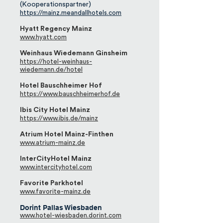
(Kooperationspartner)
https://mainz.meandallhotels.com
Hyatt Regency Mainz
www.hyatt.com
Weinhaus Wiedemann Ginsheim
https://hotel-weinh
aus-
wiedemann.de/hotel
Hotel Bauschheimer Hof
https://www.bauschheimerhof.de
Ibis City Hotel Mainz
https://www.ibis.de/mainz
Atrium Hotel Mainz-Finthen
www.atrium-mainz.de
InterCityHotel Mainz
www.intercityhotel.com
Favorite Parkhotel
www.favorite-mainz.de
Dorint Pallas Wiesbaden
www.
hotel-wiesbaden.dorint.com