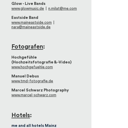
Glow - Live Bands
www.glowmusic.de
|
n.milat@me.com
Eastside Band
www.maineastside.com
|
nara@maineastside.de
Fotografen
:
Hochgefühle
(Hochzeitsfotografie & -Video)
www.hochgefuehle.com
Manuel Debus
www.tmd-fotografie.de
Marcel Schwarz Photography
www.marcel-schwarz.com
Hotels
:
me and all hotels Mainz