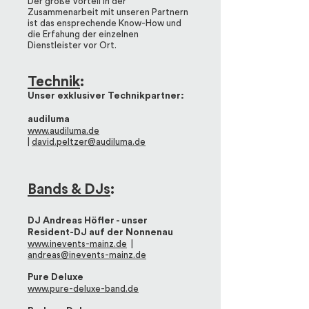
Der große Vorteil in der
Zusammenarbeit mit unseren Partnern
ist das ensprechende Know-How und
die Erfahung der einzelnen
Dienstleister vor Ort.
Technik
:
Unser exklusiver Technikpartner:
audiluma
www.audiluma.de
|
david.peltzer@audiluma.de
Bands & DJs
:
DJ Andreas Höfler - unser
Resident-DJ auf der Nonnenau
www.inevents-mainz.de
|
andreas@inevents-mainz.de
Pure Deluxe
www.pure-deluxe-band.de