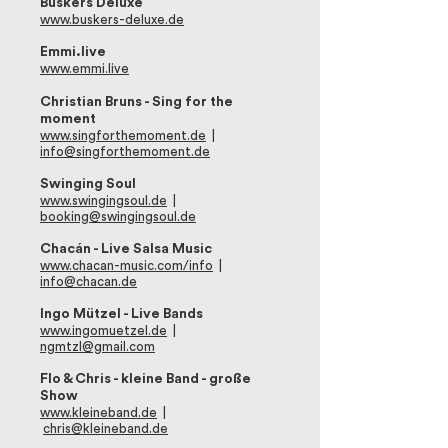
Buskers Deluxe
www.buskers-deluxe.de
Emmi.live
www.emmi.live
Christian Bruns - Sin
g for the
moment
www.singforthemoment.de
|
info@singforthemoment.de
Swinging Soul
www.swingingsoul.de
|
booking@swingingsoul.de
Chacán - Live Salsa Music
www.chacan-music.com/info
|
info@chacan.de
Ingo Mützel - Live Bands
www.ingomuetzel.de
|
ngmtzl@gmail.com
Flo & Chris - kleine Band - große
Show
www.kleineband.de
|
chris
@kleineband.
de